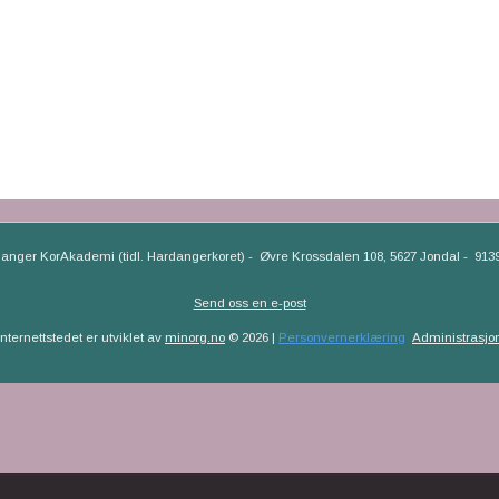
anger KorAkademi (tidl. Hardangerkoret)
-
Øvre Krossdalen 108, 5627 Jondal
-
913
Send oss en e-post
Internettstedet er utviklet av
minorg.no
© 2026 |
Personvernerklæring
Administrasjo