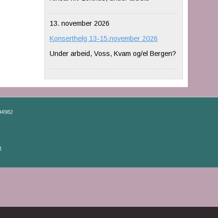
13. november 2026
Konserthelg 13-15.november 2026
Under arbeid, Voss, Kvam og/el Bergen?
94982
n