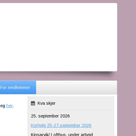
For medlemmer
Kva skjer
 deg
her
.
25. september 2026
Korhelg 25-27.september 2026
Kinsarvik/ Lofthus, under arbeid