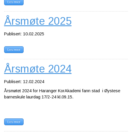
Få
Les mer
tilsendt
nyheter
Årsmøte 2025
Kontakt
oss
Publisert: 10.02.2025
Meld
Les mer
deg
på
her
Årsmøte 2024
Forum
Publisert: 12.02.2024
Årsmøtet 2024 for Haranger KorAkademi fann stad i Øystese
barneskule laurdag 17/2-24 kl.09.15.
Les mer