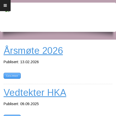
Forside
Om oss
Dirigenten
Medlemsbrev
Årsmøte 2026
Årsmøte
Publisert: 13.02.2026
Bli medlem
Les mer
Konsertplakat og program
Vedtekter HKA
For medlemmer
Publisert: 09.09.2025