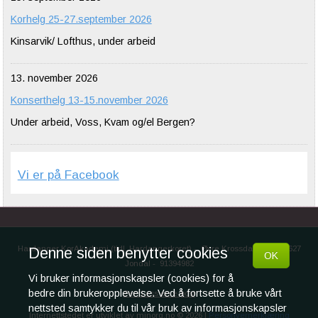
Korhelg 25-27.september 2026
Kinsarvik/ Lofthus, under arbeid
13. november 2026
Konserthelg 13-15.november 2026
Under arbeid, Voss, Kvam og/el Bergen?
Vi er på Facebook
Hardanger KorAkademi (tidl. Hardangerkoret)
-
Øvre Krossdalen 108, 5627
Denne siden benytter cookies
OK
Jondal
-
91394982
Vi bruker informasjonskapsler (cookies) for å
bedre din brukeropplevelse. Ved å fortsette å bruke vårt
Send oss en e-post
nettsted samtykker du til vår bruk av informasjonskapsler
Internettstedet er utviklet av
minorg.no
© 2026 |
Personvernerklæring