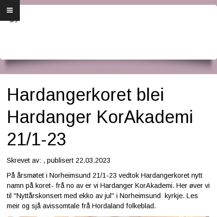
Forside
Om oss
Dirigenten
Medlemsbrev
Hardangerkoret blei
Årsmøte
Hardanger KorAkademi
Bli medlem
21/1-23
Konsertplakat og program
Skrevet av: , publisert 22.03.2023
På årsmøtet i Norheimsund 21/1-23 vedtok Hardangerkoret nytt
For medlemmer
namn på koret- frå no av er vi Hardanger KorAkademi. Her øver vi
til "Nyttårskonsert med ekko av jul" i Norheimsund kyrkje. Les
meir og sjå avissomtale frå Hordaland folkeblad.