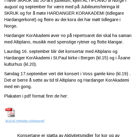
I høve SKRUK sitt 50-års jubileum, kjem ALTIPLANO til Norge i
august og september for være med på Jubileumsfeiringa til
SKRUK og for å møte HARDANGER KORAKADEMI (tidlegare
Hardangerkoret) og fleire av dei kora dei har møtt tidlegare i
Norge.
Hardanger KorAkademi øver no på repertoaret dei skal ha saman
med Altiplano, musikk med spenstige rytmer og flotte klangar.
Laurdag 16. september blir det konsertar med Altiplano og
Hardanger KorAkademi i St.Paul kirke i Bergen (kl.15) og i Åsane
kulturhus (kl.20).
Søndag 17.september vert det konsert i Voss gamle kino (kl.19) .
Det er berre å sette av tid til Altiplano og Hardanger KorAkademi
med ein gong.
Plakaten i pdf format finn de her:
2023.09 HKplakat Altiplano.pdf
Konsertane er støtta av Aktivitetsmidler for kor og av