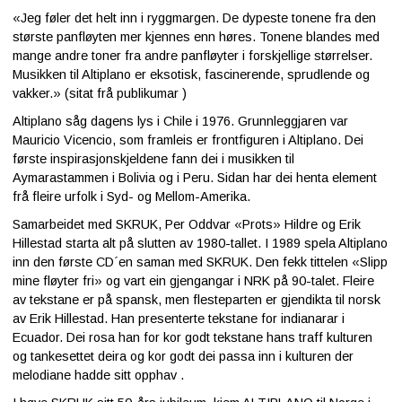
«Jeg føler det helt inn i ryggmargen. De dypeste tonene fra den
største panfløyten mer kjennes enn høres. Tonene blandes med
mange andre toner fra andre panfløyter i forskjellige størrelser.
Musikken til Altiplano er eksotisk, fascinerende, sprudlende og
vakker.» (sitat frå publikumar )
Altiplano såg dagens lys i Chile i 1976. Grunnleggjaren var
Mauricio Vicencio, som framleis er frontfiguren i Altiplano. Dei
første inspirasjonskjeldene fann dei i musikken til
Aymarastammen i Bolivia og i Peru. Sidan har dei henta element
frå fleire urfolk i Syd- og Mellom-Amerika.
Samarbeidet med SKRUK, Per Oddvar «Prots» Hildre og Erik
Hillestad starta alt på slutten av 1980-tallet. I 1989 spela Altiplano
inn den første CD´en saman med SKRUK. Den fekk tittelen «Slipp
mine fløyter fri» og vart ein gjengangar i NRK på 90-talet. Fleire
av tekstane er på spansk, men flesteparten er gjendikta til norsk
av Erik Hillestad. Han presenterte tekstane for indianarar i
Ecuador. Dei rosa han for kor godt tekstane hans traff kulturen
og tankesettet deira og kor godt dei passa inn i kulturen der
melodiane hadde sitt opphav .