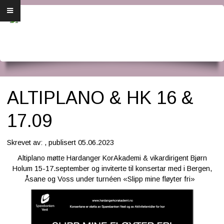
Forside
Om oss
Dirigenten
Medlemsbrev
ALTIPLANO & HK 16 &
Årsmøte
17.09
Bli medlem
Skrevet av: , publisert 05.06.2023
Altiplano møtte Hardanger KorAkademi
& vikardirigent Bjørn
Konsertplakat og program
Holum
15-17.september
og inviterte til konsertar med i Bergen,
Åsane og Voss under turnéen «Slipp mine fløyter fri»
For medlemmer