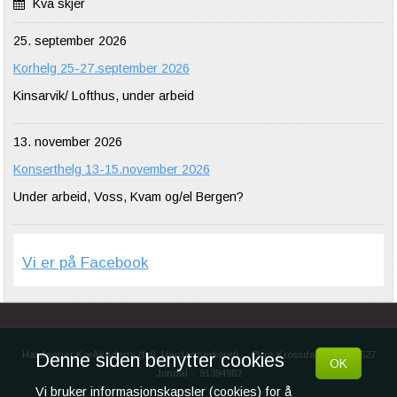
Kva skjer
25. september 2026
Korhelg 25-27.september 2026
Kinsarvik/ Lofthus, under arbeid
13. november 2026
Konserthelg 13-15.november 2026
Under arbeid, Voss, Kvam og/el Bergen?
Vi er på Facebook
Hardanger KorAkademi (tidl. Hardangerkoret)
-
Øvre Krossdalen 108, 5627
Denne siden benytter cookies
OK
Jondal
-
91394982
Vi bruker informasjonskapsler (cookies) for å