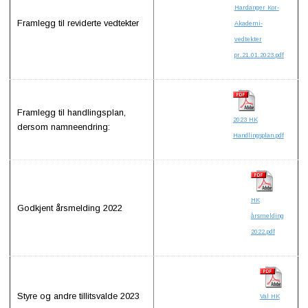
Få
Hardanger Kor-
tilsendt
nyheter
Framlegg til reviderte vedtekter
Akademi-
vedtekter
pr.21.01.2023.pdf
Kontakt
oss
Framlegg til handlingsplan,
Meld
2023 HK
deg
dersom namneendring:
på
Handlingsplan.pdf
her
Forum
HK
Godkjent årsmelding 2022
årsmelding
2022.pdf
Styre og andre tillitsvalde 2023
Val HK