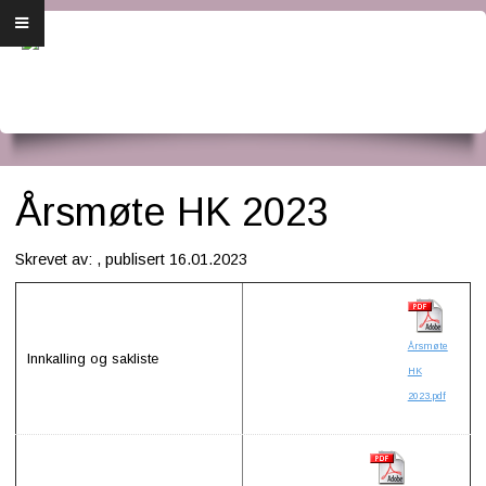
Forside
Om oss
Dirigenten
Medlemsbrev
Årsmøte HK 2023
Årsmøte
Skrevet av: , publisert 16.01.2023
Bli medlem
Konsertplakat og program
Årsmøte
Innkalling og sakliste
HK
For medlemmer
2023.pdf